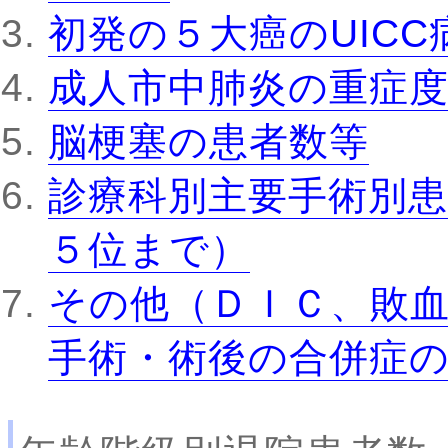
初発の５大癌のUIC
成人市中肺炎の重症
脳梗塞の患者数等
診療科別主要手術別患
５位まで）
その他（ＤＩＣ、敗
手術・術後の合併症