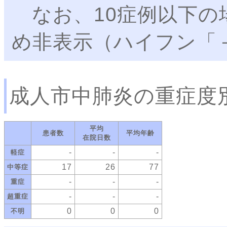
なお、10症例以下の
め非表示（ハイフン「
成人市中肺炎の重症度
平均
患者数
平均年齢
在院日数
-
-
-
軽症
17
26
77
中等症
-
-
-
重症
-
-
-
超重症
0
0
0
不明