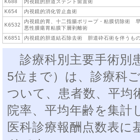
K688
内視鏡的胆道ステント留置術
K654
内視鏡的消化管止血術
内視鏡的胃、十二指腸ポリープ・粘膜切除術 
K6532
悪性腫瘍胃粘膜下層剥離術
K6851
内視鏡的胆道結石除去術 胆道砕石術を伴うも
診療科別主要手術別患
5位まで）は、診療科
ついて、患者数、平均
院率、平均年齢を集計
医科診療報酬点数表に