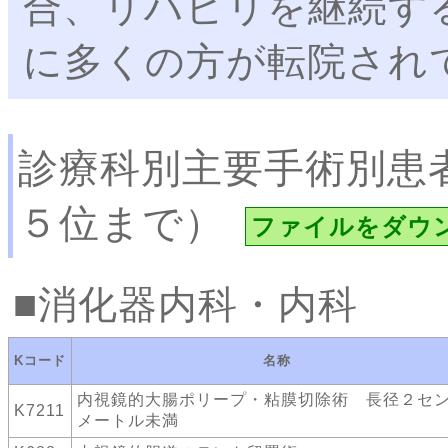
合、リハビリを継続す
に多くの方が転院され
診療科別主要手術別患
５位まで）
ファイルをダウ
消化器内科・内科
Kコード
名称
内視鏡的大腸ポリープ・粘膜切除術 長径２セ
K7211
メートル未満