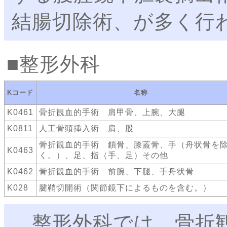
結腸切除術、が多く行
整形外科
Kコード
名称
K0461
骨折観血的手術 肩甲骨、上腕、大腿
K0811
人工骨頭挿入術 肩、股
骨折観血的手術 鎖骨、膝蓋骨、手（舟状骨を
K0463
く。）、足、指（手、足）その他
K0462
骨折観血的手術 前腕、下腿、手舟状骨
K028
腱鞘切開術（関節鏡下によるものを含む。）
整形外科では、骨折観