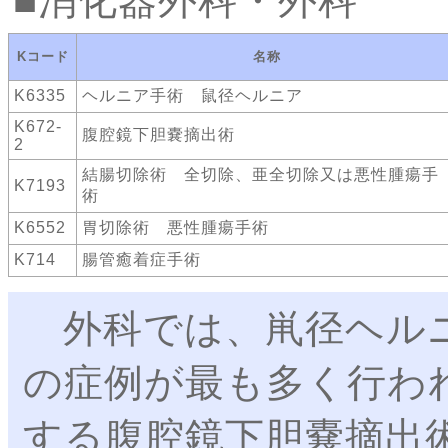
消化器外科・外科
Kコード
名称
K6335
ヘルニア手術 鼠径ヘルニア
K672-
腹腔鏡下胆嚢摘出術
2
結腸切除術 全切除、亜全切除又は悪性腫瘍手
K7193
術
K6552
胃切除術 悪性腫瘍手術
K714
腸管癒着症手術
外科では、鼡径ヘル
の症例が最も多く行わ
する腹腔鏡下胆嚢摘出