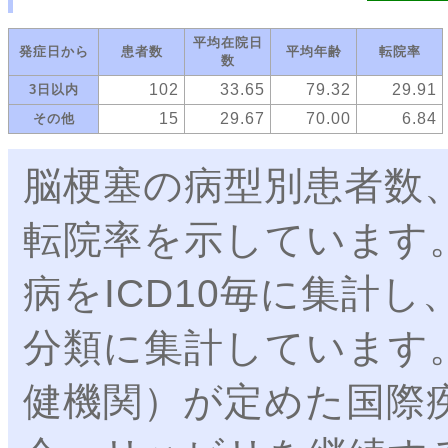
平均在院日
発症日から
患者数
平均年齢
転院率
数
102
33.65
79.32
29.91
3日以内
15
29.67
70.00
6.84
その他
脳梗塞の病型別患者数
転院率を示しています
病をICD10毎に集計
分類に集計しています。
健機関）が定めた国際