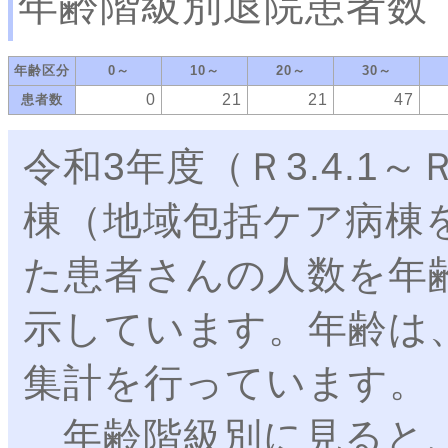
年齢階級別退院患者数
年齢区分
0～
10～
20～
30～
0
21
21
47
患者数
令和3年度（Ｒ3.4.1～
棟（地域包括ケア病棟
た患者さんの人数を年
示しています。年齢は
集計を行っています。
年齢階級別に見ると、