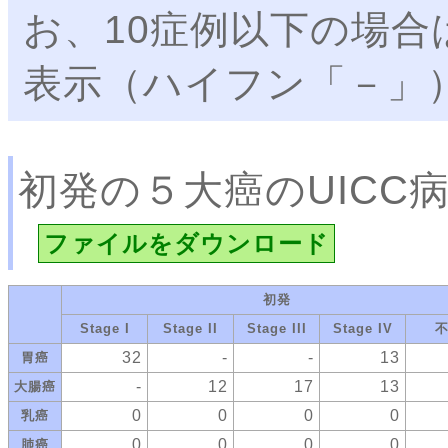
お、10症例以下の場
表示（ハイフン「－」
初発の５大癌のUICC
ファイルをダウンロード
初発
Stage I
Stage II
Stage III
Stage IV
32
-
-
13
胃癌
-
12
17
13
大腸癌
0
0
0
0
乳癌
0
0
0
0
肺癌