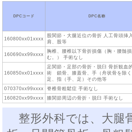
DPCコード
DPC名称
股関節・大腿近位の骨折 人工骨頭
160800xx01xxxx
肩、股等
胸椎、腰椎以下骨折損傷（胸・腰髄損
160690xx99xxxx
む。） 手術なし
足関節・足部の骨折・脱臼 骨折観血
160850xx01xxxx
術 鎖骨、膝蓋骨、手（舟状骨を除く
足、指（手、足）その他等
070370xx99xxxx
脊椎骨粗鬆症 手術なし
160820xx99xxxx
膝関節周辺の骨折・脱臼 手術なし
整形外科では、大腿骨