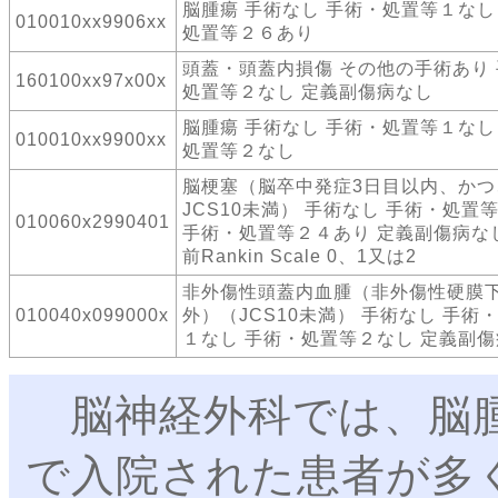
脳腫瘍 手術なし 手術・処置等１なし
010010xx9906xx
処置等２６あり
頭蓋・頭蓋内損傷 その他の手術あり
160100xx97x00x
処置等２なし 定義副傷病なし
脳腫瘍 手術なし 手術・処置等１なし
010010xx9900xx
処置等２なし
脳梗塞（脳卒中発症3日目以内、かつ
JCS10未満） 手術なし 手術・処置
010060x2990401
手術・処置等２４あり 定義副傷病な
前Rankin Scale 0、1又は2
非外傷性頭蓋内血腫（非外傷性硬膜
010040x099000x
外）（JCS10未満） 手術なし 手術
１なし 手術・処置等２なし 定義副
脳神経外科では、脳腫
で入院された患者が多