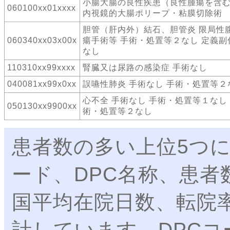
小腸大腸の良性疾患（良性腫瘍を含
060100xx01xxxx
内視鏡的大腸ポリープ・粘膜切除術
胆管（肝内外）結石、胆管炎 限局性
060340xx03x00x
瘍手術等 手術・処置等２なし 定義副
なし
110310xx99xxxx
腎臓又は尿路の感染症 手術なし
040081xx99x0xx
誤嚥性肺炎 手術なし 手術・処置等２
心不全 手術なし 手術・処置等１なし
050130xx9900xx
術・処置等２なし
患者数の多い上位5つに
ード、DPC名称、患者
国平均在院日数、転院
計しています。DPC