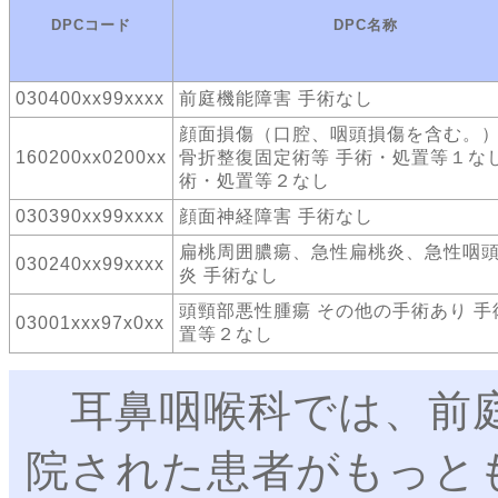
DPCコード
DPC名称
030400xx99xxxx
前庭機能障害 手術なし
顔面損傷（口腔、咽頭損傷を含む。）
160200xx0200xx
骨折整復固定術等 手術・処置等１なし
術・処置等２なし
030390xx99xxxx
顔面神経障害 手術なし
扁桃周囲膿瘍、急性扁桃炎、急性咽
030240xx99xxxx
炎 手術なし
頭頸部悪性腫瘍 その他の手術あり 手
03001xxx97x0xx
置等２なし
耳鼻咽喉科では、前庭
院された患者がもっと