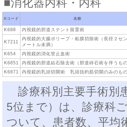
消化器内科・内科
Kコード
名称
K688
内視鏡的胆道ステント留置術
内視鏡的大腸ポリープ・粘膜切除術（長径２セ
K7211
メートル未満）
K654
内視鏡的消化管止血術
K6851
内視鏡的胆道結石除去術（胆道砕石術を伴うも
K6871
内視鏡的乳頭切開術 乳頭括約筋切開のみのも
診療科別主要手術別患
5位まで）は、診療科
ついて、患者数、平均