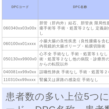
DPCコード
DPC名称
胆管（肝内外）結石、胆管炎 限局性
060340xx03x00x
瘍手術等 手術・処置等２なし 定義副
し
小腸大腸の良性疾患（良性腫瘍を含
060100xx01xxxx
内視鏡的大腸ポリープ・粘膜切除術
心不全 手術なし 手術・処置等１なし
050130xx9900x0
術・処置等２なし他の病院・診療所
からの転院以外
040081xx99x0xx
誤嚥性肺炎 手術なし 手術・処置等２
110310xx99xxxx
腎臓又は尿路の感染症 手術なし
患者数の多い上位5つに