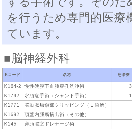
する手術です。そのた
を行うため専門的医療
ています。
脳神経外科
Kコード
名称
患者数
K164-2
慢性硬膜下血腫穿孔洗浄術
3
K1742
水頭症手術（シャント手術）
1
K1771
脳動脈瘤頸部クリッピング（１箇所）
K1692
頭蓋内腫瘍摘出術（その他）
K145
穿頭脳室ドレナージ術