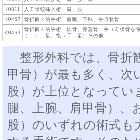
K0811
人工骨頭挿入術 肩、股
K0462
骨折観血的手術 前腕、下腿、手舟状骨
骨折観血的手術 鎖骨、膝蓋骨、手（舟状骨を
K0463
く。）、足、指（手、足）その他
整形外科では、骨折観
甲骨）が最も多く、次
股）が上位となってい
腿、上腕、肩甲骨）、
股）のいずれの術式も