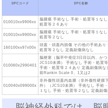
DPCコード
DPC名称
脳腫瘍 手術なし 手術・処置等１なし
010010xx9906xx
処置等２６あり
脳腫瘍 手術なし 手術・処置等１なし
010010xx9900xx
処置等２なし
頭蓋・頭蓋内損傷 その他の手術あり
160100xx97x00x
処置等２なし 定義副傷病なし
脳梗塞（脳卒中発症3日目以内、かつ
JCS10未満） 手術なし 手術・処置
010060x2990401
手術・処置等２４あり 定義副傷病な
前Rankin Scale 0、1又は2
非外傷性頭蓋内血腫（非外傷性硬膜
010040x099000x
外）（JCS10未満） 手術なし 手術
１なし 手術・処置等２なし 定義副
脳神経外科では、脳腫