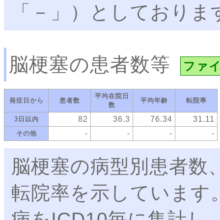
「－」）としておりま
脳梗塞の患者数等
ファ
平均在院日
発症日から
患者数
平均年齢
転院率
数
82
36.3
76.34
31.11
3日以内
-
-
-
-
その他
脳梗塞の病型別患者数
転院率を示しています
病をICD10毎に集計