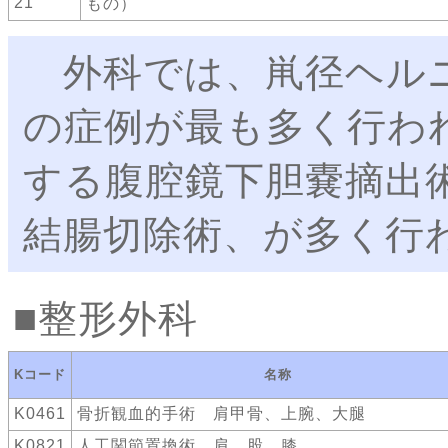
21
もの）
外科では、鼡径ヘル
の症例が最も多く行わ
する腹腔鏡下胆嚢摘出
結腸切除術、が多く行
整形外科
Kコード
名称
K0461
骨折観血的手術 肩甲骨、上腕、大腿
K0821
人工関節置換術 肩、股、膝