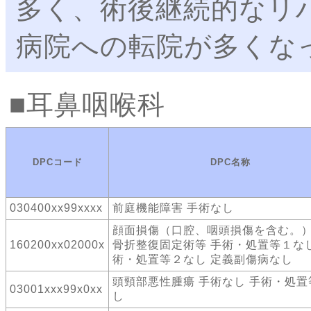
多く、術後継続的なリ
病院への転院が多くな
耳鼻咽喉科
DPCコード
DPC名称
030400xx99xxxx
前庭機能障害 手術なし
顔面損傷（口腔、咽頭損傷を含む。）
160200xx02000x
骨折整復固定術等 手術・処置等１なし
術・処置等２なし 定義副傷病なし
頭頸部悪性腫瘍 手術なし 手術・処置
03001xxx99x0xx
し