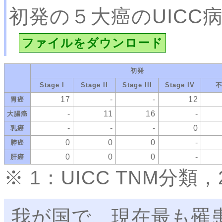
初発の５大癌のUICC
ファイルをダウンロード
初発
Stage I
Stage II
Stage III
Stage IV
17
-
-
12
胃癌
-
11
16
-
大腸癌
-
-
-
0
乳癌
0
0
0
-
肺癌
0
0
0
-
肝癌
※ 1：UICC TNM分
我が国で、現在最も罹