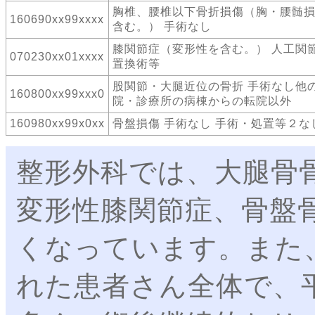
胸椎、腰椎以下骨折損傷（胸・腰髄
160690xx99xxxx
含む。） 手術なし
膝関節症（変形性を含む。） 人工関
070230xx01xxxx
置換術等
股関節・大腿近位の骨折 手術なし他
160800xx99xxx0
院・診療所の病棟からの転院以外
160980xx99x0xx
骨盤損傷 手術なし 手術・処置等２な
整形外科では、大腿骨
変形性膝関節症、骨盤
くなっています。また
れた患者さん全体で、平