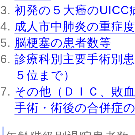
初発の５大癌のUIC
成人市中肺炎の重症
脳梗塞の患者数等
診療科別主要手術別患
５位まで）
その他（ＤＩＣ、敗
手術・術後の合併症