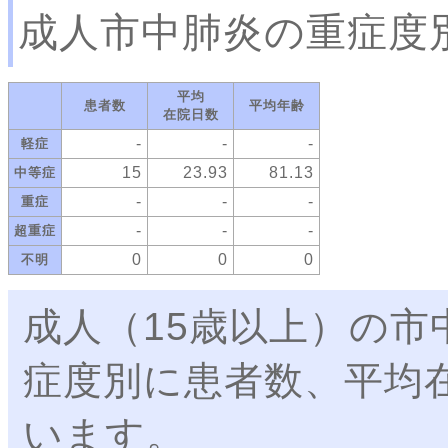
成人市中肺炎の重症度
平均
患者数
平均年齢
在院日数
-
-
-
軽症
15
23.93
81.13
中等症
-
-
-
重症
-
-
-
超重症
0
0
0
不明
成人（15歳以上）の
症度別に患者数、平均
います。