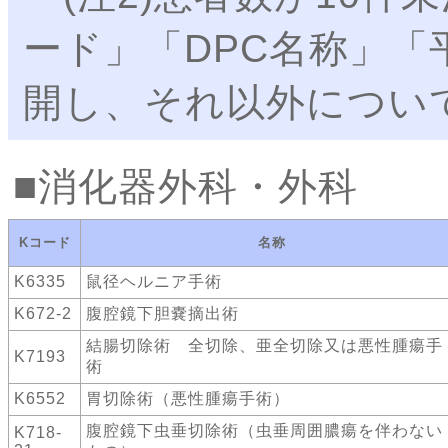
ード」「DPC名称」「
開し、それ以外につい
消化器外科・外科
Kコード
名称
K6335
鼠径ヘルニア手術
K672-2
腹腔鏡下胆嚢摘出術
結腸切除術 全切除、亜全切除又は悪性腫瘍手
K7193
術
K6552
胃切除術（悪性腫瘍手術）
腹腔鏡下虫垂切除術（虫垂周囲膿瘍を伴わない
K718-