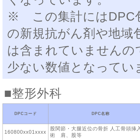
※ この集計にはDP
の新規抗がん剤や地域
は含まれていませんの
少ない数値となってい
整形外科
DPCコード
DPC名称
股関節・大腿近位の骨折 人工骨頭挿
160800xx01xxxx
術 肩、股等