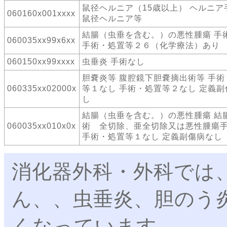
鼠径ヘルニア（15歳以上） ヘルニ
060160x001xxxx
鼠径ヘルニア等
結腸（虫垂を含む。）の悪性腫瘍 手
060035xx99x6xx
手術・処置等２６（化学療法）あり
060150xx99xxxx
虫垂炎 手術なし
胆嚢炎等 腹腔鏡下胆嚢摘出術等 手術
060335xx02000x
等１なし 手術・処置等２なし 定義副
し
結腸（虫垂を含む。）の悪性腫瘍 結
060035xx010x0x
術 全切除、亜全切除又は悪性腫瘍
手術・処置等１なし 定義副傷病なし
消化器外科・外科では
ん、、虫垂炎、胆のう
くなっています。